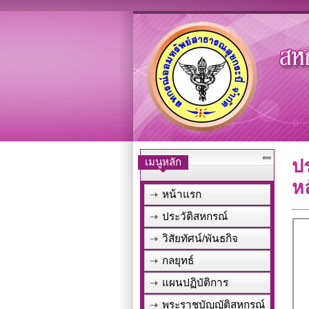
เมนูหลัก
ป
ห
หน้าแรก
ประวัติสหกรณ์
วิสัยทัศน์/พันธกิจ
กลยุทธ์
แผนปฏิบัติการ
พระราชบัญญัติสหกรณ์