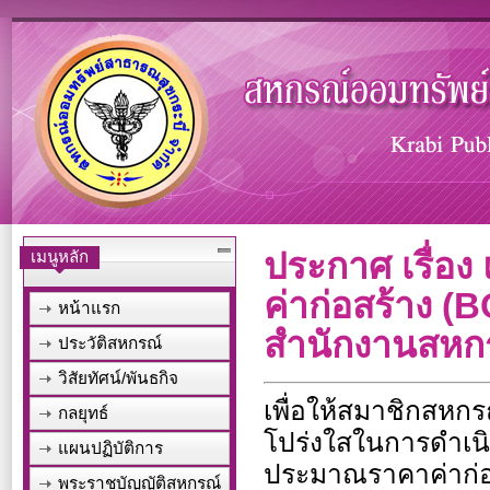
ประกาศ เรื่
เมนูหลัก
ค่าก่อสร้าง 
หน้าแรก
สำนักงานสหกร
ประวัติสหกรณ์
วิสัยทัศน์/พันธกิจ
เพื่อให้สมาชิกสหกร
กลยุทธ์
โปร่งใสในการดำเน
แผนปฏิบัติการ
ประมาณราคาค่าก่อ
พระราชบัญญัติสหกรณ์