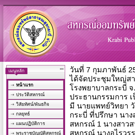
วันที่ 7 กุมภาพันธ
เมนูหลัก
ได้จัดประชุมใหญ่ส
หน้าแรก
โรงพยาบาลกระบี่ จ
ประวัติสหกรณ์
ประธานกรรมการ เป็
วิสัยทัศน์/พันธกิจ
มี นายแพทย์วิทยา 
กระบี่ ที่ปรึกษา นา
กลยุทธ์
สหกรณ์ 1 นางสาวสวภ
แผนปฏิบัติการ
สหกรณ์ นางอุไรวร
พระราชบัญญัติสหกรณ์