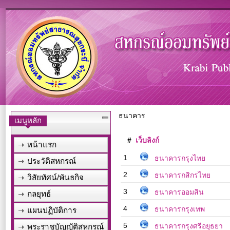
ธนาคาร
เมนูหลัก
#
เว็บลิงก์
หน้าแรก
1
ธนาคารกรุงไทย
ประวัติสหกรณ์
2
ธนาคารกสิกรไทย
วิสัยทัศน์/พันธกิจ
3
ธนาคารออมสิน
กลยุทธ์
4
ธนาคารกรุงเทพ
แผนปฏิบัติการ
5
ธนาคารกรุงศรีอยุธยา
พระราชบัญญัติสหกรณ์