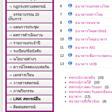
6
กฎกระทรวงสหกรณ์
ธนาคารนครหลวงไทย
จรรยาบรรณ 10
7
ธนาคารทหารไทย
ประการ
8
ธนาคารธนชาต
แผนการประชุม
9
ธนาคารไทยพาณิชย์
ผลการดำเนินงาน
10
ธนาคารไทยธนาคาร
รายงานประจำปี
11
ธนาคาร AIG
ระเบียบ/ข้อบังคับ
12
ธนาคารเพื่อการเกษตร
นโยบายต่างๆ
13
ธนาคาร UOB
ดาวน์โหลดแบบฟอร์ม
เอกสารเวียน
สหกรณ์ภาคเหนือ
(10)
สหกรณ์ภาคใต้
วารสารสหกรณ์
(10)
สหกรณ์ภาคตะวันออก
(3)
ภาพกิจกรรม
สหกรณ์ภาคตะวันออกเฉียงเห
ธนาคาร
(13)
LINK สหกรณ์อื่น
หน่วยงานที่เกี่ยวข้อง
(4)
ติดต่อสหกรณ์