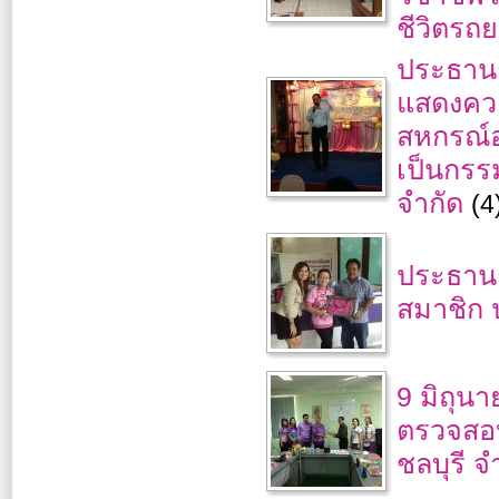
ชีวิตรถย
ประธานก
แสดงควา
สหกรณ์ออ
เป็นกรร
จำกัด
(4
ประธานก
สมาชิก 
9 มิถุนา
ตรวจสอบ
ชลบุรี จ