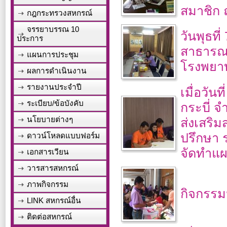
สมาชิก 
กฎกระทรวงสหกรณ์
จรรยาบรรณ 10
วันพุธที
ประการ
สาธารณส
แผนการประชุม
โรงพยา
ผลการดำเนินงาน
รายงานประจำปี
เมื่อวัน
ระเบียบ/ข้อบังคับ
กระบี่ 
นโยบายต่างๆ
ส่งเสริ
ปรึกษา ร
ดาวน์โหลดแบบฟอร์ม
จัดทำแผ
เอกสารเวียน
วารสารสหกรณ์
ภาพกิจกรรม
กิจกรรม
LINK สหกรณ์อื่น
ติดต่อสหกรณ์