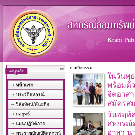
ภาพกิจกรรม
เมนูหลัก
ในวันพุธ
พร้อมด้ว
หน้าแรก
จิตอาสา
ประวัติสหกรณ์
สมัครสม
วิสัยทัศน์/พันธกิจ
วันพฤหัส
กลยุทธ์
สหกรณ์อ
แผนปฏิบัติการ
อาสา นา
พระราชบัญญัติสหกรณ์