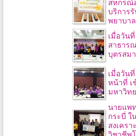
สหกรณ์อ
บริการรั
พยาบาล
เมื่อวัน
สาธารณส
บุตรสมา
เมื่อวั
หน้าที่ 
มหาวิทย
นายแพทย
กระบี่ 
สงเคราะ
วิชาชีพโ